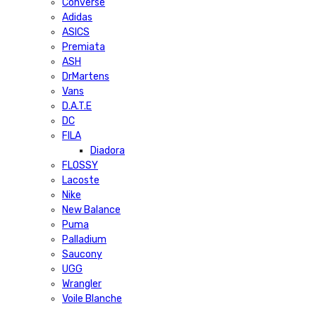
Converse
Adidas
ASICS
Premiata
ASH
DrMartens
Vans
D.A.T.E
DC
FILA
Diadora
FLOSSY
Lacoste
Nike
New Balance
Puma
Palladium
Saucony
UGG
Wrangler
Voile Blanche