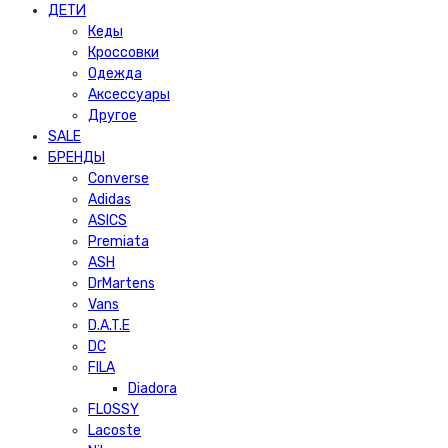
ДЕТИ
Кеды
Кроссовки
Одежда
Аксессуары
Другое
SALE
БРЕНДЫ
Converse
Adidas
ASICS
Premiata
ASH
DrMartens
Vans
D.A.T.E
DC
FILA
Diadora
FLOSSY
Lacoste