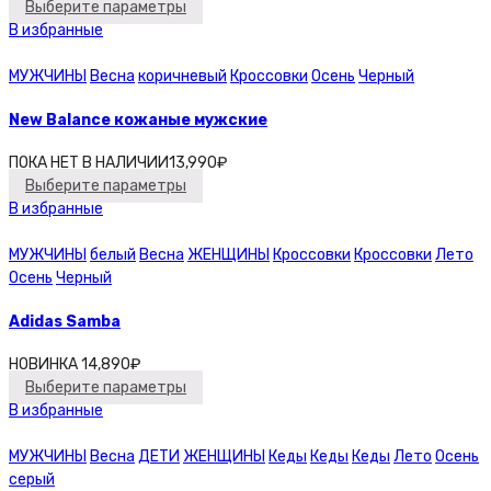
Выберите параметры
В избранные
МУЖЧИНЫ
Весна
коричневый
Кроссовки
Осень
Черный
New Balance кожаные мужские
ПОКА НЕТ В НАЛИЧИИ
13,990
₽
Выберите параметры
В избранные
МУЖЧИНЫ
белый
Весна
ЖЕНЩИНЫ
Кроссовки
Кроссовки
Лето
Осень
Черный
Adidas Samba
НОВИНКА
14,890
₽
Выберите параметры
В избранные
МУЖЧИНЫ
Весна
ДЕТИ
ЖЕНЩИНЫ
Кеды
Кеды
Кеды
Лето
Осень
серый