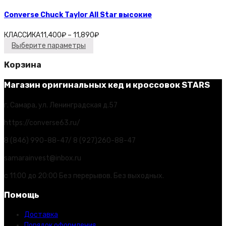
Converse Chuck Taylor All Star высокие
КЛАССИКА
11,400
₽
–
11,890
₽
Выберите параметры
Корзина
Магазин оригинальных кед и кроссовок STARS
г. Самара, ул. Ленинградская д.57
https://converse63.ru/
8 (846) 990-88-47/ 8 (927)260-88-47
samarainvest@inbox.ru
с 11:00 до 20:00 Без перерывов. Без выходных.
Помощь
Доставка
Порядок оформления