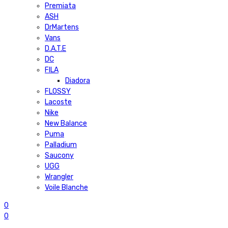
Premiata
ASH
DrMartens
Vans
D.A.T.E
DC
FILA
Diadora
FLOSSY
Lacoste
Nike
New Balance
Puma
Palladium
Saucony
UGG
Wrangler
Voile Blanche
0
0