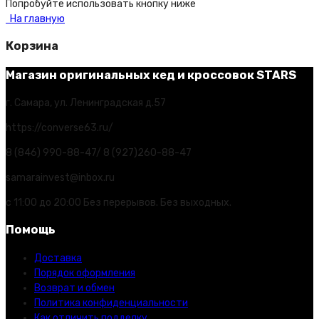
Попробуйте использовать кнопку ниже
На главную
Корзина
Магазин оригинальных кед и кроссовок STARS
г. Самара, ул. Ленинградская д.57
https://converse63.ru/
8 (846) 990-88-47/ 8 (927)260-88-47
samarainvest@inbox.ru
с 11:00 до 20:00 Без перерывов. Без выходных.
Помощь
Доставка
Порядок оформления
Возврат и обмен
Политика конфиденциальности
Как отличить подделку