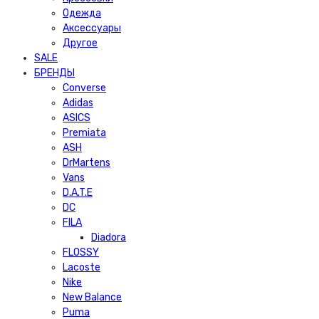
Одежда
Аксессуары
Другое
SALE
БРЕНДЫ
Converse
Adidas
ASICS
Premiata
ASH
DrMartens
Vans
D.A.T.E
DC
FILA
Diadora
FLOSSY
Lacoste
Nike
New Balance
Puma