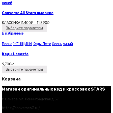
синий
Converse All Stars высокие
КЛАССИКА
11,400
₽
–
11,890
₽
Выберите параметры
В избранные
Весна
ЖЕНЩИНЫ
Кеды
Лето
Осень
синий
Кеды Lacoste
9,700
₽
Выберите параметры
Корзина
Магазин оригинальных кед и кроссовок STARS
г. Самара, ул. Ленинградская д.57
https://converse63.ru/