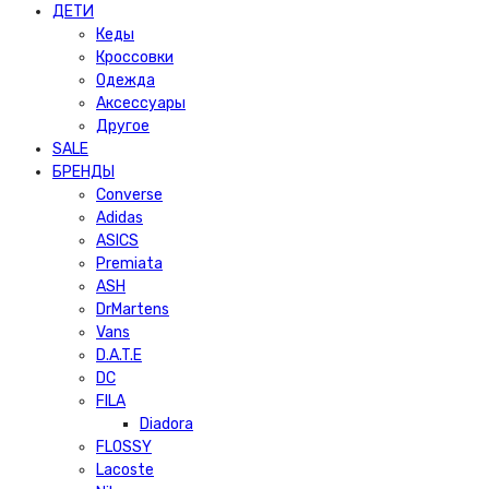
ДЕТИ
Кеды
Кроссовки
Одежда
Аксессуары
Другое
SALE
БРЕНДЫ
Converse
Adidas
ASICS
Premiata
ASH
DrMartens
Vans
D.A.T.E
DC
FILA
Diadora
FLOSSY
Lacoste