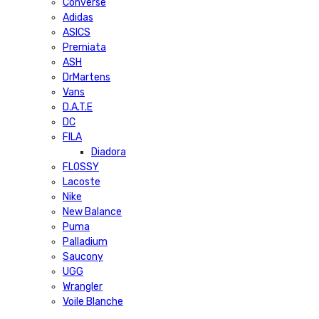
Converse
Adidas
ASICS
Premiata
ASH
DrMartens
Vans
D.A.T.E
DC
FILA
Diadora
FLOSSY
Lacoste
Nike
New Balance
Puma
Palladium
Saucony
UGG
Wrangler
Voile Blanche