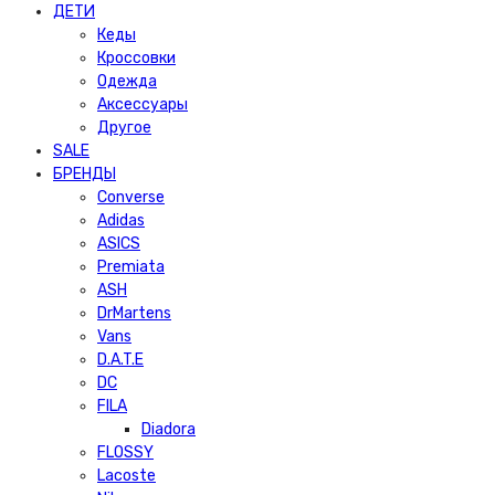
ДЕТИ
Кеды
Кроссовки
Одежда
Аксессуары
Другое
SALE
БРЕНДЫ
Converse
Adidas
ASICS
Premiata
ASH
DrMartens
Vans
D.A.T.E
DC
FILA
Diadora
FLOSSY
Lacoste