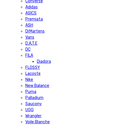
Converse
Adidas
ASICS
Premiata
ASH
DrMartens
Vans
D.A.T.E
DC
FILA
Diadora
FLOSSY
Lacoste
Nike
New Balance
Puma
Palladium
Saucony
UGG
Wrangler
Voile Blanche