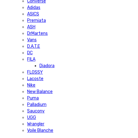
Converse
Adidas
ASICS
Premiata
ASH
DrMartens
Vans
D.A.T.E
DC
FILA
Diadora
FLOSSY
Lacoste
Nike
New Balance
Puma
Palladium
Saucony
UGG
Wrangler
Voile Blanche