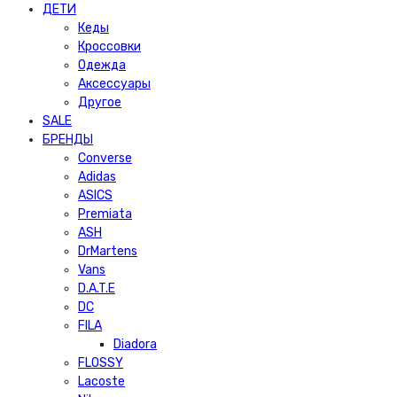
ДЕТИ
Кеды
Кроссовки
Одежда
Аксессуары
Другое
SALE
БРЕНДЫ
Converse
Adidas
ASICS
Premiata
ASH
DrMartens
Vans
D.A.T.E
DC
FILA
Diadora
FLOSSY
Lacoste