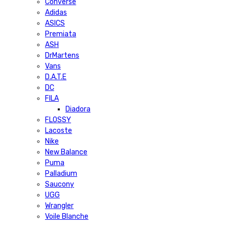
Converse
Adidas
ASICS
Premiata
ASH
DrMartens
Vans
D.A.T.E
DC
FILA
Diadora
FLOSSY
Lacoste
Nike
New Balance
Puma
Palladium
Saucony
UGG
Wrangler
Voile Blanche