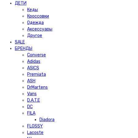
ДЕТИ
Кеды
Кроссовки
Одежда
Аксессуары
Другое
SALE
БРЕНДЫ
Converse
Adidas
ASICS
Premiata
ASH
DrMartens
Vans
D.A.T.E
DC
FILA
Diadora
FLOSSY
Lacoste