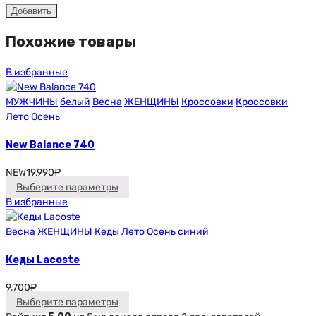
Похожие товары
В избранные
МУЖЧИНЫ
белый
Весна
ЖЕНЩИНЫ
Кроссовки
Кроссовки
Лето
Осень
New Balance 740
NEW
19,990
₽
Выберите параметры
В избранные
Весна
ЖЕНЩИНЫ
Кеды
Лето
Осень
синий
Кеды Lacoste
9,700
₽
Выберите параметры