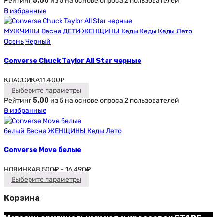
Рейтинг
5.00
из 5 на основе опроса
2
пользователей
В избранные
МУЖЧИНЫ
Весна
ДЕТИ
ЖЕНЩИНЫ
Кеды
Кеды
Кеды
Лето
Осень
Черный
Converse Chuck Taylor All Star черные
КЛАССИКА
11,400
₽
Выберите параметры
Рейтинг
5.00
из 5 на основе опроса
2
пользователей
В избранные
белый
Весна
ЖЕНЩИНЫ
Кеды
Лето
Converse Move белые
НОВИНКА
8,500
₽
–
16,490
₽
Выберите параметры
Корзина