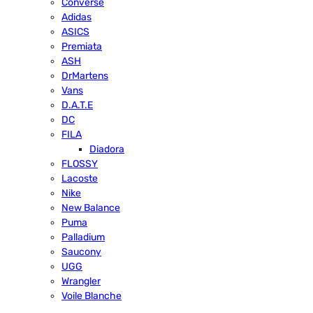
Converse
Adidas
ASICS
Premiata
ASH
DrMartens
Vans
D.A.T.E
DC
FILA
Diadora
FLOSSY
Lacoste
Nike
New Balance
Puma
Palladium
Saucony
UGG
Wrangler
Voile Blanche