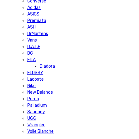
Converse
Adidas
ASICS
Premiata
ASH
DrMartens
Vans
D.A.T.E
DC
FILA
Diadora
FLOSSY
Lacoste
Nike
New Balance
Puma
Palladium
Saucony
UGG
Wrangler
Voile Blanche