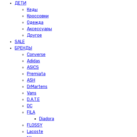
ДЕТИ
Кеды
Кроссовки
Одежда
Аксессуары
Другое
SALE
БРЕНДЫ
Converse
Adidas
ASICS
Premiata
ASH
DrMartens
Vans
D.A.T.E
DC
FILA
Diadora
FLOSSY
Lacoste