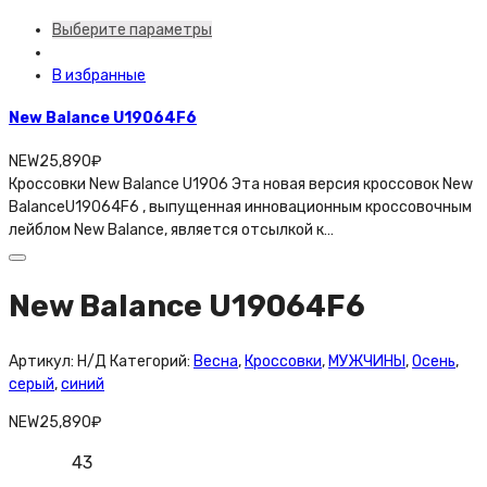
Выберите параметры
В избранные
New Balance U19064F6
NEW
25,890
₽
Кроссовки New Balance U1906 Эта новая версия кроссовок New
BalanceU19064F6 , выпущенная инновационным кроссовочным
лейблом New Balance, является отсылкой к…
New Balance U19064F6
Артикул:
Н/Д
Категорий:
Весна
,
Кроссовки
,
МУЖЧИНЫ
,
Осень
,
серый
,
синий
NEW
25,890
₽
43