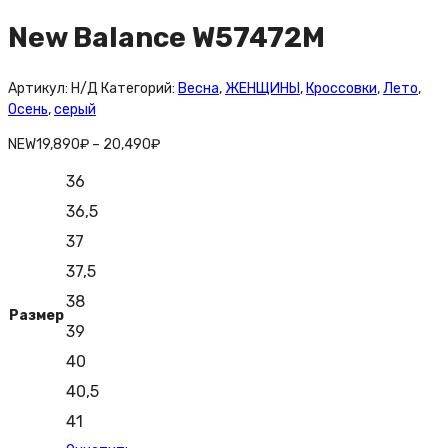
New Balance W57472M
Артикул:
Н/Д
Категорий:
Весна
,
ЖЕНЩИНЫ
,
Кроссовки
,
Лето
,
Осень
,
серый
NEW
19,890
₽
–
20,490
₽
36
36,5
37
37,5
38
Размер
39
40
40,5
41