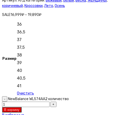
Артикул:
Н/Д
Категорий:
Бежевый
,
белый
,
Весна
,
ЖЕНЩИНЫ
,
коричневый
,
Кроссовки
,
Лето
,
Осень
SALE
16,999
₽
–
19,890
₽
36
36,5
37
37,5
38
Размер
39
40
40,5
41
Очистить
NewBalance WL574AA2 количество
В корзину