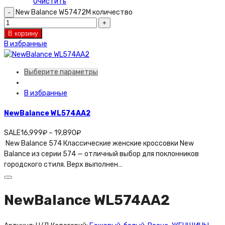
Очистить
New Balance W57472M количество
В корзину
В избранные
Выберите параметры
В избранные
NewBalance WL574AA2
SALE
16,999
₽
–
19,890
₽
New Balance 574 Классические женские кроссовки New
Balance из серии 574 — отличный выбор для поклонников
городского стиля. Верх выполнен…
NewBalance WL574AA2