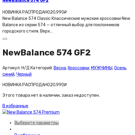
NewBalance 574 GF2
НОВИНКА РАСПРОДАНО
20,990
₽
New Balance 574 Classic Классические мужские кроссовки New
Balance из серии 574 — отличный выбор для поклонников
городского стиля. Верх…
NewBalance 574 GF2
Артикул:
Н/Д
Категорий:
Весна
,
Кроссовки
,
МУЖЧИНЫ
,
Осень
,
синий
,
Черный
НОВИНКА РАСПРОДАНО
20,990
₽
Этого товара нет в наличии, заказ недоступен.
В избранные
Выберите параметры