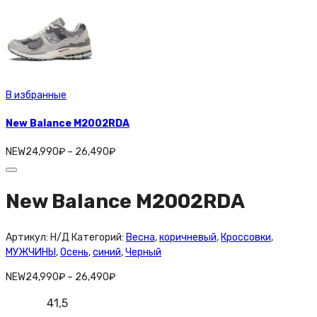
В избранные
New Balance M2002RDA
NEW
24,990
₽
–
26,490
₽
New Balance M2002RDA
Артикул:
Н/Д
Категорий:
Весна
,
коричневый
,
Кроссовки
,
МУЖЧИНЫ
,
Осень
,
синий
,
Черный
NEW
24,990
₽
–
26,490
₽
41,5