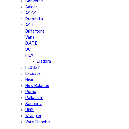
Converse
Adidas
ASICS
Premiata
ASH
DrMartens
Vans
D.A.T.E
DC
FILA
Diadora
FLOSSY
Lacoste
Nike
New Balance
Puma
Palladium
Saucony
UGG
Wrangler
Voile Blanche