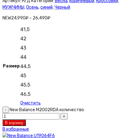
Артикул:
Н/Д
Категорий:
Весна
,
коричневый
,
Кроссовки
,
МУЖЧИНЫ
,
Осень
,
синий
,
Черный
NEW
24,990
₽
–
26,490
₽
41,5
42
43
44
Размер
44,5
45
45,5
46,5
Очистить
New Balance M2002RDA количество
В корзину
В избранные