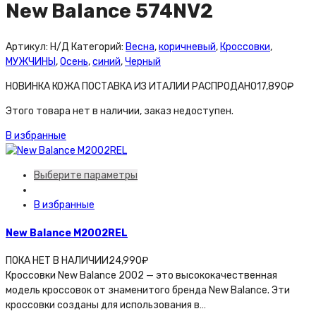
New Balance 574NV2
Артикул:
Н/Д
Категорий:
Весна
,
коричневый
,
Кроссовки
,
МУЖЧИНЫ
,
Осень
,
синий
,
Черный
НОВИНКА КОЖА ПОСТАВКА ИЗ ИТАЛИИ РАСПРОДАНО
17,890
₽
Этого товара нет в наличии, заказ недоступен.
В избранные
Выберите параметры
В избранные
New Balance M2002REL
ПОКА НЕТ В НАЛИЧИИ
24,990
₽
Кроссовки New Balance 2002 — это высококачественная
модель кроссовок от знаменитого бренда New Balance. Эти
кроссовки созданы для использования в…