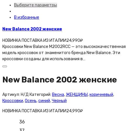
Выберите параметры
В избранные
New Balance 2002 женские
НОВИНКА ПОСТАВКА ИЗ ИТАЛИИ
24,990
₽
Кроссовки New Balance M2002RCC — это высококачественная
модель кроссовок от знаменитого бренда New Balance. Эти
кроссовки созданы для использования в…
New Balance 2002 женские
Артикул:
Н/Д
Категорий:
Весна
,
ЖЕНЩИНЫ
,
коричневый
,
Кроссовки
,
Осень
,
синий
,
Черный
НОВИНКА ПОСТАВКА ИЗ ИТАЛИИ
24,990
₽
36
37