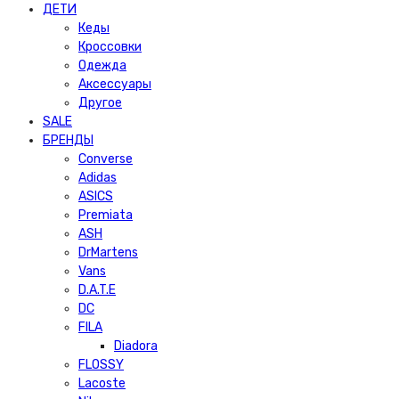
ДЕТИ
Кеды
Кроссовки
Одежда
Аксессуары
Другое
SALE
БРЕНДЫ
Converse
Adidas
ASICS
Premiata
ASH
DrMartens
Vans
D.A.T.E
DC
FILA
Diadora
FLOSSY
Lacoste