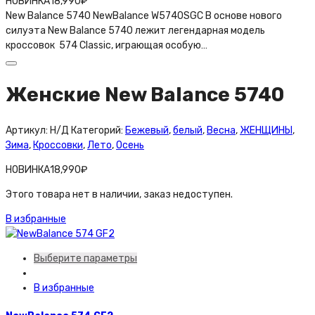
НОВИНКА
18,990
₽
New Balance 5740 NewBalance W5740SGC В основе нового
силуэта New Balance 5740 лежит легендарная модель
кроссовок 574 Classic, играющая особую…
Женские New Balance 5740
Артикул:
Н/Д
Категорий:
Бежевый
,
белый
,
Весна
,
ЖЕНЩИНЫ
,
Зима
,
Кроссовки
,
Лето
,
Осень
НОВИНКА
18,990
₽
Этого товара нет в наличии, заказ недоступен.
В избранные
Выберите параметры
В избранные