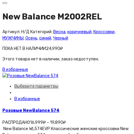
New Balance M2002REL
Артикул:
Н/Д
Категорий:
Весна
,
коричневый
,
Кроссовки
,
МУЖЧИНЫ
,
Осень
,
синий
,
Черный
ПОКА НЕТ В НАЛИЧИИ
24,990
₽
Этого товара нет в наличии, заказ недоступен.
В избранные
Выберите параметры
В избранные
Розовые NewBalance 574
РАСПРОДАНО
16,999
₽
–
19,890
₽
New Balance WL574EVP Классические женские кроссовки New