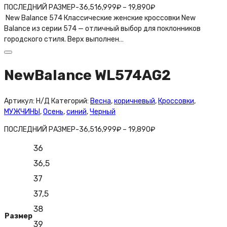
ПОСЛЕДНИЙ РАЗМЕР-36,5
16,999
₽
–
19,890
₽
New Balance 574 Классические женские кроссовки New
Balance из серии 574 — отличный выбор для поклонников
городского стиля. Верх выполнен…
NewBalance WL574AG2
Артикул:
Н/Д
Категорий:
Весна
,
коричневый
,
Кроссовки
,
МУЖЧИНЫ
,
Осень
,
синий
,
Черный
ПОСЛЕДНИЙ РАЗМЕР-36,5
16,999
₽
–
19,890
₽
36
36,5
37
37,5
38
Размер
39