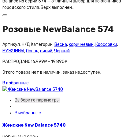
Balance из серии 574 — отличный выбор для поклонников
городского стиля. Верх выполнен…
Розовые NewBalance 574
Артикул:
Н/Д
Категорий:
Весна
,
коричневый
,
Кроссовки
,
МУЖЧИНЫ
,
Осень
,
синий
,
Черный
РАСПРОДАНО
16,999
₽
–
19,890
₽
Этого товара нет в наличии, заказ недоступен.
В избранные
Выберите параметры
В избранные
Женские New Balance 5740