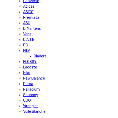
Converse
Adidas
ASICS
Premiata
ASH
DrMartens
Vans
D.A.T.E
DC
FILA
Diadora
FLOSSY
Lacoste
Nike
New Balance
Puma
Palladium
Saucony
UGG
Wrangler
Voile Blanche