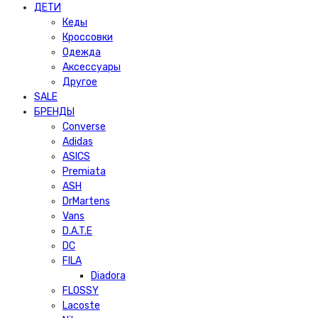
ДЕТИ
Кеды
Кроссовки
Одежда
Аксессуары
Другое
SALE
БРЕНДЫ
Converse
Adidas
ASICS
Premiata
ASH
DrMartens
Vans
D.A.T.E
DC
FILA
Diadora
FLOSSY
Lacoste