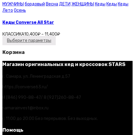
МУЖЧИНЫ
бордовый
Весна
ДЕТИ
ЖЕНЩИНЫ
Кеды
Кеды
Кеды
Лето
Осень
Кеды Converse All Star
КЛАССИКА
10,400
₽
–
11,400
₽
Выберите параметры
Корзина
Магазин оригинальных кед и кроссовок STARS
г. Самара, ул. Ленинградская д.57
https://converse63.ru/
8 (846) 990-88-47/ 8 (927)260-88-47
samarainvest@inbox.ru
с 11:00 до 20:00 Без перерывов. Без выходных.
Помощь