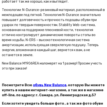
работает так же хорошо, как и выглядит.
Технологии: N-Durance-резиновый материал, расположенный в
межподошве под пяткой. Технология N-Durance значительно
повышает долговечность и прочность подошвы обуви при
ударах по твердым поверхностям. Stability Web-система,
основанная на поддержке плюсневой кости, технология
отлично контролирует динамические повороты стопы во
время ходьбы. N-ERS – высокотехнологичная система
амортизации, использующая сверхлегкую подушку. Теперь
энергия, вложенная в каждый шаг, вернется к вам, а не
останется в земле.
New Balance M1906REA маломерят на 1 размер! Просим учесть
это при заказе!
Посмотрите Всю
обувь New Balance
, которую Вы можете
купить в нашем интернет-магазине, а так же в магазине
off-line, по адресу: г. Самара, ул. Ленинградская д.57
Если хотите увидеть больше фото , а так же фото обуви