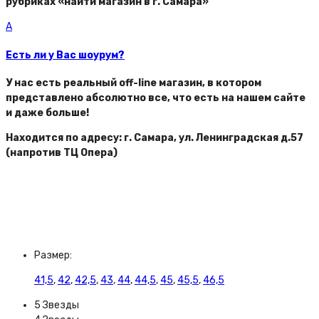
рубриках «найти магазин в г. Самара»
A
Есть ли у Вас шоурум?
У нас есть реальный off-line магазин, в котором
представлено абсолютно все, что есть на нашем сайте
и даже больше!
Находится по адресу: г. Самара, ул. Ленинградская д.57
(напротив ТЦ Опера)
Размер:
41,5
,
42
,
42,5
,
43
,
44
,
44,5
,
45
,
45,5
,
46,5
5 Звезды