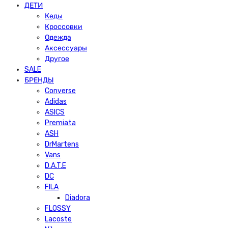
ДЕТИ
Кеды
Кроссовки
Одежда
Аксессуары
Другое
SALE
БРЕНДЫ
Converse
Adidas
ASICS
Premiata
ASH
DrMartens
Vans
D.A.T.E
DC
FILA
Diadora
FLOSSY
Lacoste