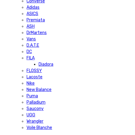
Converse
Adidas
ASICS
Premiata
ASH
DrMartens
Vans
D.A.T.E
DC
FILA
Diadora
FLOSSY
Lacoste
Nike
New Balance
Puma
Palladium
Saucony
UGG
Wrangler
Voile Blanche