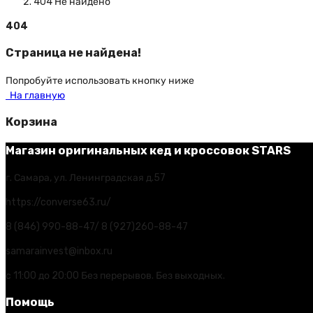
404 Не найдено
404
Страница не найдена!
Попробуйте использовать кнопку ниже
На главную
Корзина
Магазин оригинальных кед и кроссовок STARS
г. Самара, ул. Ленинградская д.57
https://converse63.ru/
8 (846) 990-88-47/ 8 (927)260-88-47
samarainvest@inbox.ru
с 11:00 до 20:00 Без перерывов. Без выходных.
Помощь